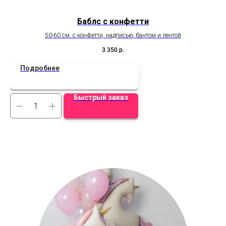
Баблс с конфетти
50-60 см. с конфетти, надписью, бантом и лентой
Ст
3 350
р.
Подробнее
Быстрый заказ