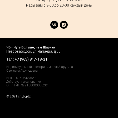
Вход с улицы Пархоменко
Рады вам с 9-00 до 20-00 каждый день
ЧБ - Чуть Больше, чем Шарики
Петрозаводск, ул.Чапаева, д.50
Тел.:
+
7 (965) 817-18-21
Индивидуальный предприниматель Чаругина
Светлана Леонидовна
ИНН 101502423653
Действует на основании
ОГРН ИП 322100000000201
© 2021 ch_b_ptz
Home Page
Market