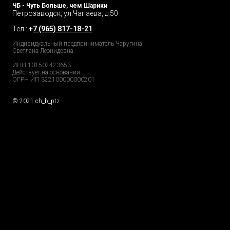
ЧБ - Чуть Больше, чем Шарики
Петрозаводск, ул.Чапаева, д.50
Тел.:
+
7 (965) 817-18-21
Индивидуальный предприниматель Чаругина
Светлана Леонидовна
ИНН 101502423653
Действует на основании
ОГРН ИП 322100000000201
© 2021 ch_b_ptz
Home Page
Market
Tour
Services
Catalog
Explore
Prices
Podcast
FAQs
Partners
Reviews
GDPR