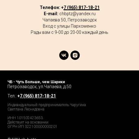
Телефон: +
7 (965) 817-18-21
E-mail:
chbptz@yandex.ru
Чапаева 50, Петрозаводск
Вход с улицы Пархоменко
Рады вам с 9-00 до 20-00 каждый день
ЧБ - Чуть Больше, чем Шарики
Петрозаводск, ул.Чапаева, д.50
Тел.:
+
7 (965) 817-18-21
Индивидуальный предприниматель Чаругина
Светлана Леонидовна
ИНН 101502423653
Действует на основании
ОГРН ИП 322100000000201