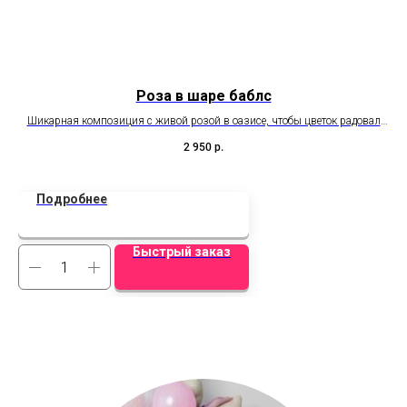
Роза в шаре баблс
Шикарная композиция с живой розой в оазисе, чтобы цветок радовал
дольше. Удивляет, завораживает, восхищает!
В н
2 950
р.
Подробнее
Быстрый заказ