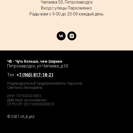
Чапаева 50, Петрозаводск
Вход с улицы Пархоменко
Рады вам с 9-00 до 20-00 каждый день
ЧБ - Чуть Больше, чем Шарики
Петрозаводск, ул.Чапаева, д.50
Тел.:
+
7 (965) 817-18-21
Индивидуальный предприниматель Чаругина
Светлана Леонидовна
ИНН 101502423653
Действует на основании
ОГРН ИП 322100000000201
© 2021 ch_b_ptz
Home Page
Market