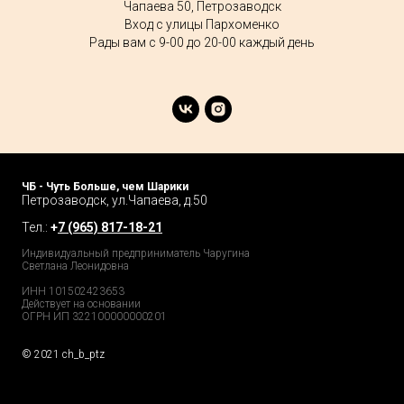
Чапаева 50, Петрозаводск
Вход с улицы Пархоменко
Рады вам с 9-00 до 20-00 каждый день
ЧБ - Чуть Больше, чем Шарики
Петрозаводск, ул.Чапаева, д.50
Тел.:
+
7 (965) 817-18-21
Индивидуальный предприниматель Чаругина
Светлана Леонидовна
ИНН 101502423653
Действует на основании
ОГРН ИП 322100000000201
© 2021 ch_b_ptz
Home Page
Market