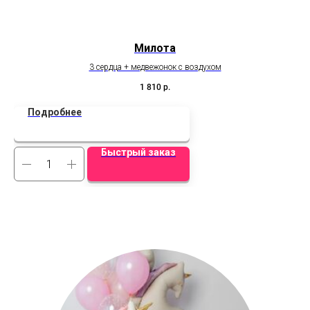
Милота
3 сердца + медвежонок с воздухом
Эт
за
1 810
р.
н
Подробнее
Быстрый заказ