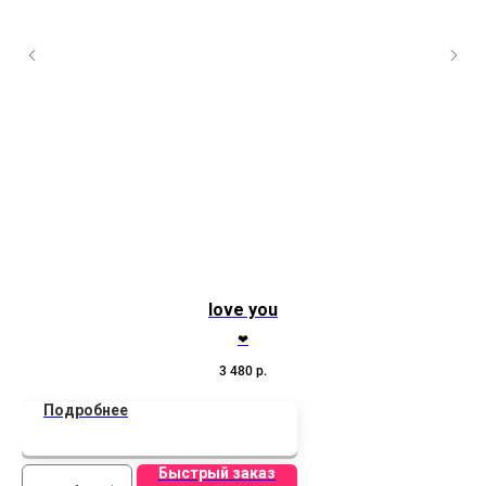
love you
Б
❤
Б
3 480
р.
Подробнее
Быстрый заказ