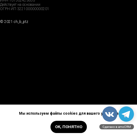
ИНН 101502423653
Действует на основании
ОГРН ИП 322100000000201
© 2021 ch_b_ptz
Home Page
Market
Tour
Services
Catalog
Explore
Prices
Podcast
FAQs
Partners
Reviews
GDPR
Contacts
Privacy Policy
Careers
Мы используем файлы cookies для вашего удобства
ОК, ПОНЯТНО
Сделано в amoCRM