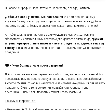
В наборе: жираф, 2 шара латекс, 2 шара хром, звезда, надпись
Добавьте свои уникальные пожелания
как при звонке нашему
дружелюбному оператору, так и при оформлении заказа через удобную
корзину на сайте. Ведь мы знаем, что каждая деталь имеет значение!
А чтобы ваши шары парили в воздухе дольше, чем ожидалось, мы
обработаем их специальным составом для долгого полета. И да,
грузики
и транспортировочные пакеты – все это идет в подарок к вашему
заказу!
Никаких дополнительных затрат – только чистое удовольствие от
праздника!
_______________________________________________________
ЧБ – Чуть Больше, чем просто шарики!
Добро пожаловать в мир ярких эмоций и праздничного настроения! Мы
предлагаем вам не просто воздушные шары, а настоящее волшебство для
любого события. У нас вы найдете самые креативные решения для вашего
праздника, будь то день рождения, свадьба или корпоративная
вечеринка. С нами ваш праздник станет незабываемым!
Почему выбирают нас?
-
Доставка 24/7
: В любое время дня и ночи мы готовы доставить вашу