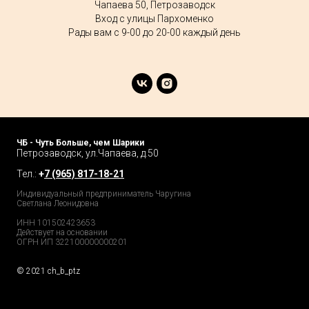
Чапаева 50, Петрозаводск
Вход с улицы Пархоменко
Рады вам с 9-00 до 20-00 каждый день
ЧБ - Чуть Больше, чем Шарики
Петрозаводск, ул.Чапаева, д.50
Тел.:
+
7 (965) 817-18-21
Индивидуальный предприниматель Чаругина
Светлана Леонидовна
ИНН 101502423653
Действует на основании
ОГРН ИП 322100000000201
© 2021 ch_b_ptz
Home Page
Market