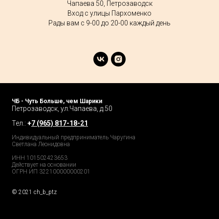
Чапаева 50, Петрозаводск
Вход с улицы Пархоменко
Рады вам с 9-00 до 20-00 каждый день
ЧБ - Чуть Больше, чем Шарики
Петрозаводск, ул.Чапаева, д.50
Тел.:
+
7 (965) 817-18-21
Индивидуальный предприниматель Чаругина
Светлана Леонидовна
ИНН 101502423653
Действует на основании
ОГРН ИП 322100000000201
© 2021 ch_b_ptz
Home Page
Market