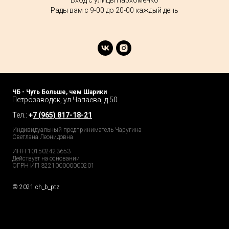
Вход с улицы Пархоменко
Рады вам с 9-00 до 20-00 каждый день
ЧБ - Чуть Больше, чем Шарики
Петрозаводск, ул.Чапаева, д.50
Тел.:
+
7 (965) 817-18-21
Индивидуальный предприниматель Чаругина
Светлана Леонидовна
ИНН 101502423653
Действует на основании
ОГРН ИП 322100000000201
© 2021 ch_b_ptz
Home Page
Market