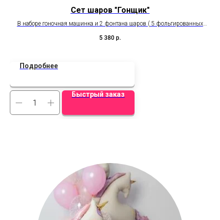
Сет шаров "Гонщик"
В наборе гоночная машинка и 2 фонтана шаров ( 5 фольгированных
Н
кругов, 8 шаров латекс, шлем)
5 380
р.
Подробнее
Быстрый заказ