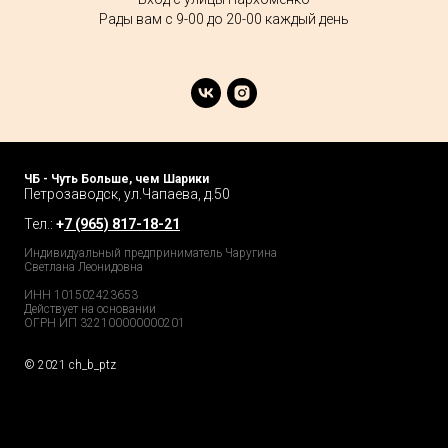
Рады вам с 9-00 до 20-00 каждый день
ЧБ - Чуть Больше, чем Шарики
Петрозаводск, ул.Чапаева, д.50
Тел.:
+
7 (965) 817-18-21
Индивидуальный предприниматель Чаругина
Светлана Леонидовна
ИНН 101502423653
Действует на основании
ОГРН ИП 322100000000201
© 2021 ch_b_ptz
Home Page
Market