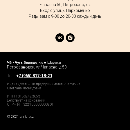
Чапаева 50, Петрозаводск
Вход с улицы Пархоменко
Рады вам с 9-00 до 20-00 каждый день
ЧБ - Чуть Больше, чем Шарики
Петрозаводск, ул.Чапаева, д.50
Тел.:
+
7 (965) 817-18-21
Индивидуальный предприниматель Чаругина
Светлана Леонидовна
ИНН 101502423653
Действует на основании
ОГРН ИП 322100000000201
© 2021 ch_b_ptz