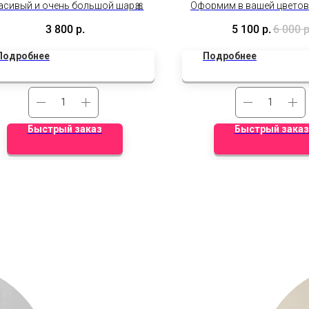
асивый и очень большой шар🎀
Оформим в вашей цветов
Фиксированная це
3 800
р.
5 100
р.
6 000
р
Дополнительные ски
действуют.
Подробнее
Подробнее
Быстрый заказ
Быстрый заказ