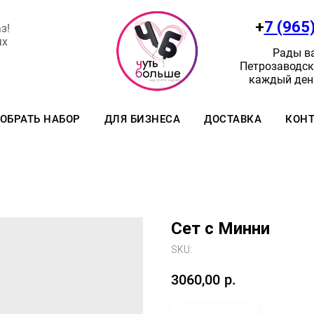
+
7 (965
з!
ях
Рады ва
Петрозаводск:
каждый день
ОБРАТЬ НАБОР
ДЛЯ БИЗНЕСА
ДОСТАВКА
КОН
Сет с Минни
SKU:
3060,00
р.