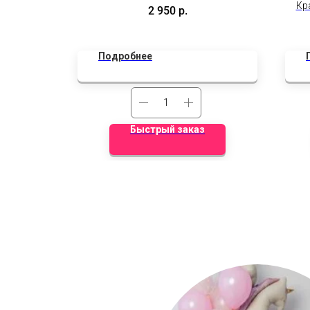
в оазисе, чтобы цветок радовал
Кр
2 950
р.
дольше. Удивляет, завораживает,
восхищает!
Подробнее
Быстрый заказ