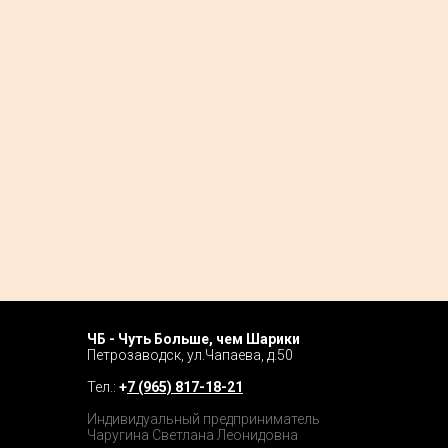
ЧБ - Чуть Больше, чем Шарики
Home P
Петрозаводск, ул.Чапаева, д.50
Tour
Тел.:
+
7 (965) 817-18-21
Catalog
Индивидуальный предприниматель
Чаругина Светлана Леонидовна
Prices