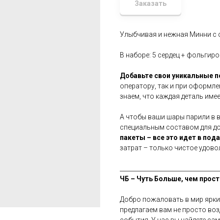
Заказать
Улыбчивая и нежная Минни с 
В наборе: 5 сердец + фольгир
Добавьте свои уникальные 
оператору, так и при оформле
знаем, что каждая деталь имее
А чтобы ваши шары парили в 
специальным составом для дол
пакеты – все это идет в под
затрат – только чистое удово
__________________________________
ЧБ – Чуть Больше, чем прост
Добро пожаловать в мир ярки
предлагаем вам не просто во
события. У нас вы найдете са