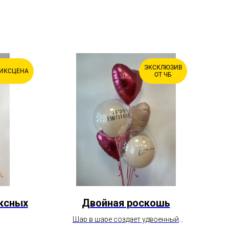
ЭКСКЛЮЗИВ
ИКСЦЕНА
ОТ ЧБ
ексных
Двойная роскошь
Се
Шар в шаре создает удвоенный
В н