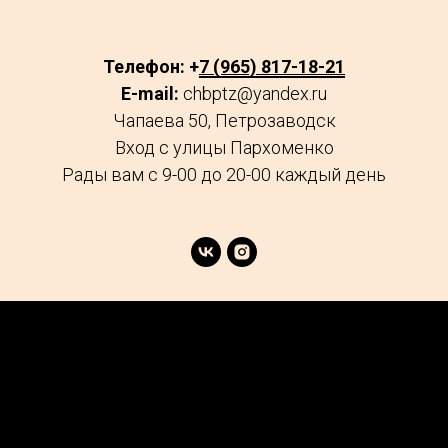
Телефон: +
7 (965) 817-18-21
E-mail:
chbptz@yandex.ru
Чапаева 50, Петрозаводск
Вход с улицы Пархоменко
Рады вам с 9-00 до 20-00 каждый день
age
Market
FAQs
Services
Reviews
Explore
Contacts
Podcast
Careers