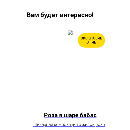
Вам будет интересно!
ЭКСКЛЮЗИВ
ХИТ
ОТ ЧБ
Роза в шаре баблс
 сет
Шикарная композиция с живой розой