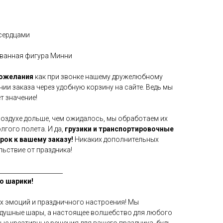
сердцами
ованная фигура Минни
пожелания
как при звонке нашему дружелюбному
нии заказа через удобную корзину на сайте. Ведь мы
т значение!
воздухе дольше, чем ожидалось, мы обработаем их
гого полета. И да,
грузики и транспортировочные
арок к вашему заказу!
Никаких дополнительных
льствие от праздника!
_____________________
о шарики!
х эмоций и праздничного настроения! Мы
здушные шары, а настоящее волшебство для любого
мые креативные решения для вашего праздника, будь