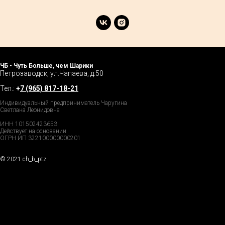
ЧБ - Чуть Больше, чем Шарики
Петрозаводск, ул.Чапаева, д.50
Тел.:
+
7 (965) 817-18-21
Индивидуальный предприниматель Чаругина
Светлана Леонидовна
ИНН 101502423653
Действует на основании
ОГРН ИП 322100000000201
© 2021 ch_b_ptz
Home Page
Market
Tour
Services
Catalog
Explore