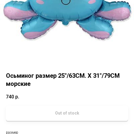
Осьминог размер 25"/63CM. X 31"/79CM
морские
740
р.
Out of stock
размер