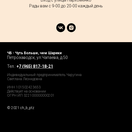
Вход с улицы Пархоменко
Рады вам с 9-00 до 20-00 каждый день
ЧБ - Чуть Больше, чем Шарики
Петрозаводск, ул.Чапаева, д.50
Тел.:
+
7 (965) 817-18-21
Индивидуальный предприниматель Чаругина
Светлана Леонидовна
ИНН 101502423653
Действует на основании
ОГРН ИП 322100000000201
© 2021 ch_b_ptz
Home Page
Market