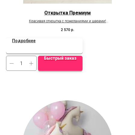
Открытка Премиум
Красивая открытка с пожеланиями и шарами!
Н
Размер открытки 50см х 70см
2 570
р.
Подробнее
Быстрый заказ