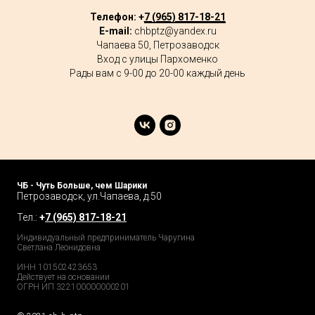
Телефон: +
7 (965) 817-18-21
E-mail:
chbptz@yandex.ru
Чапаева 50, Петрозаводск
Вход с улицы Пархоменко
Рады вам с 9-00 до 20-00 каждый день
ЧБ - Чуть Больше, чем Шарики
Петрозаводск, ул.Чапаева, д.50
Тел.:
+
7 (965) 817-18-21
Индивидуальный предприниматель Чаругина
Светлана Леонидовна
ИНН 101502423653
Действует на основании
ОГРН ИП 322100000000201