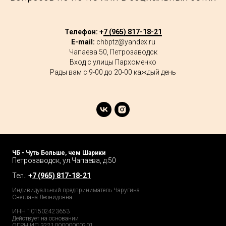
Телефон: +
7 (965) 817-18-21
E-mail:
chbptz@yandex.ru
Чапаева 50, Петрозаводск
Вход с улицы Пархоменко
Рады вам с 9-00 до 20-00 каждый день
ЧБ - Чуть Больше, чем Шарики
Петрозаводск, ул.Чапаева, д.50
Тел.:
+
7 (965) 817-18-21
Индивидуальный предприниматель Чаругина
Светлана Леонидовна
ИНН 101502423653
Действует на основании
ОГРН ИП 322100000000201