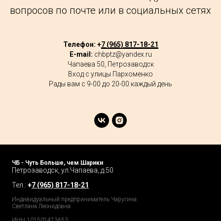
вопросов по почте или в социальных сетях
Телефон: +
7 (965) 817-18-21
E-mail:
chbptz@yandex.ru
Чапаева 50, Петрозаводск
Вход с улицы Пархоменко
Рады вам с 9-00 до 20-00 каждый день
ЧБ - Чуть Больше, чем Шарики
Петрозаводск, ул.Чапаева, д.50
Тел.:
+
7 (965) 817-18-21
Индивидуальный предприниматель Чаругина
Светлана Леонидовна
ИНН 101502423653