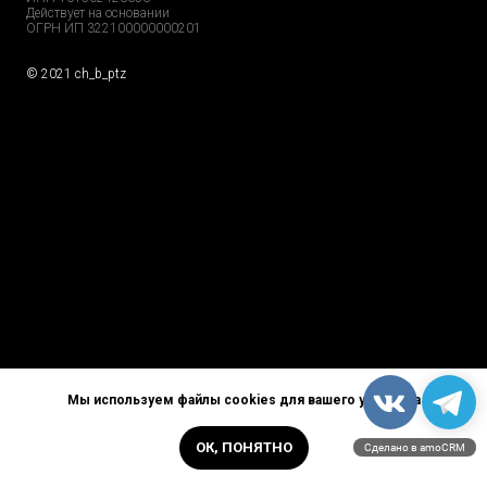
Действует на основании
ОГРН ИП 322100000000201
© 2021 ch_b_ptz
Home Page
Market
Tour
Services
Catalog
Explore
Prices
Podcast
FAQs
Partners
Reviews
GDPR
Contacts
Privacy Policy
Careers
Мы используем файлы cookies для вашего удобства
ОК, ПОНЯТНО
Сделано в amoCRM