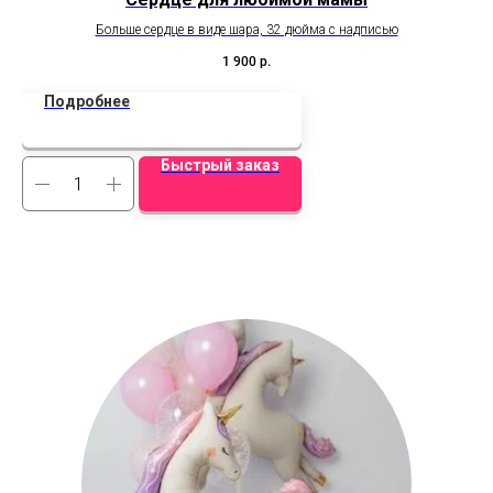
Больше сердце в виде шара, 32 дюйма с надписью
Эт
за
1 900
р.
н
Подробнее
Быстрый заказ