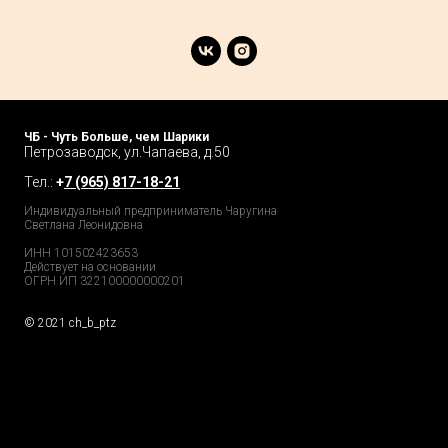
ЧБ - Чуть Больше, чем Шарики
Петрозаводск, ул.Чапаева, д.50
Тел.:
+
7 (965) 817-18-21
Индивидуальный предприниматель Чаругина
Светлана Леонидовна
ИНН 101502423653
Действует на основании
ОГРН ИП 322100000000201
© 2021 ch_b_ptz
Home Page
Market
Tour
Services
Catalog
Explore