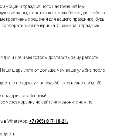
х эмоций и праздничного настроения! Мы
здушные шары, а настоящее волшебство для любого
мые креативные решения для вашего праздника, будь
и корпоративная вечеринка. С нами ваш праздник
мя дня и ночи мы готовы доставить вашу радость
Наши шары летают дольше, чем ваша улыбка после
достью по адресу Чапаева 50, ежедневно с 9 до 20
й праздник особенным!
с через корзину на сайте или звоните нам по
ть в WhatsApp:
+7 (965) 817-18-21.
радость