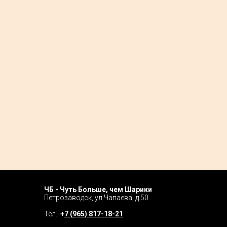
ЧБ - Чуть Больше, чем Шарики
Home P
Петрозаводск, ул.Чапаева, д.50
Tour
Тел.:
+
7 (965) 817-18-21
Catalog