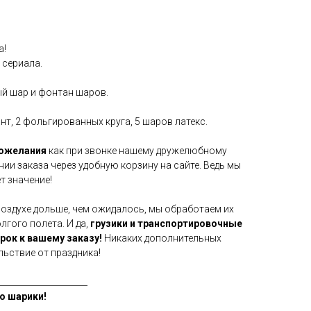
а!
 сериала.
й шар и фонтан шаров.
нт, 2 фольгированных круга, 5 шаров латекс.
пожелания
как при звонке нашему дружелюбному
нии заказа через удобную корзину на сайте. Ведь мы
т значение!
воздухе дольше, чем ожидалось, мы обработаем их
гого полета. И да,
грузики и транспортировочные
арок к вашему заказу!
Никаких дополнительных
льствие от праздника!
_____________________
о шарики!