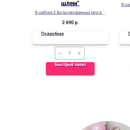
шлем"
В н
офор
В наборе 2 фольгированных круга, 4
ша
шара латекс, шлем
2 690
р.
Подробнее
Быстрый заказ