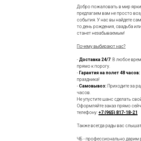
Добро пожаловать в мир ярки
предлагаем вам не просто во
события. У нас вы найдете са
то день рождения, свадьба ил
станет незабываемым!
Почему выбирают нас?
-
Доставка 24/7
: В любое вре
прямо к порогу.
-
Гарантия на полет 48 часов:
праздника!
-
Самовывоз:
Приходите за ра
часов.
Не упустите шанс сделать сво
Оформляйте заказ прямо сейча
телефону:
+7 (965) 817-18-21
Также всегда рады вас слыша
ЧБ - профессионально дарим 