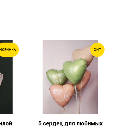
НОВИНКА
ХИТ
илой
5 сердец для любимых
Б