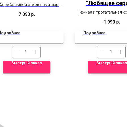
"Любящее сер
аборе большой стеклянный шар с
млением, 2 сердца, 3 прозрачных
Нежная и трогательная к
7 090
р.
ра баблс, 4 обычных латексных
подчеркнёт глубину чувств
1 990
р.
отношений.
Подробнее
Подробнее
Быстрый заказ
Быстрый заказ