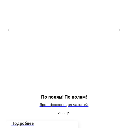
По полям! По полям!
Яркая фотозона для малышей!
Н
2 380
р.
Подробнее