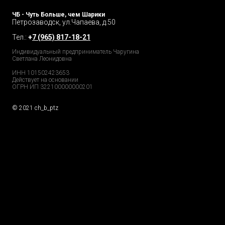
ЧБ - Чуть Больше, чем Шарики
Петрозаводск, ул.Чапаева, д.50
Тел.:
+
7 (965) 817-18-21
Индивидуальный предприниматель Чаругина
Светлана Леонидовна
ИНН 101502423653
Действует на основании
ОГРН ИП 322100000000201
© 2021 ch_b_ptz
Home Page
Market
Tour
Services
Catalog
Explore
Prices
Podcast
FAQs
Partners