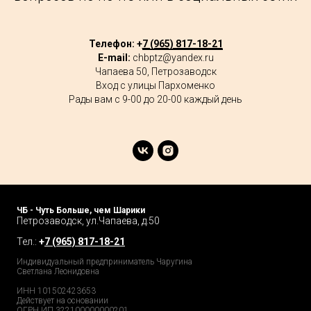
Телефон: +
7 (965) 817-18-21
E-mail:
chbptz@yandex.ru
Чапаева 50, Петрозаводск
Вход с улицы Пархоменко
Рады вам с 9-00 до 20-00 каждый день
ЧБ - Чуть Больше, чем Шарики
Петрозаводск, ул.Чапаева, д.50
Тел.:
+
7 (965) 817-18-21
Индивидуальный предприниматель Чаругина
Светлана Леонидовна
ИНН 101502423653
Действует на основании
ОГРН ИП 322100000000201