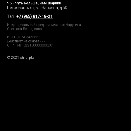
ЧБ - Чуть Больше, чем Шарики
Петрозаводск, ул.Чапаева, д.50
Тел.:
+
7 (965) 817-18-21
Индивидуальный предприниматель Чаругина
Светлана Леонидовна
ИНН 101502423653
Действует на основании
ОГРН ИП 322100000000201
© 2021 ch_b_ptz
Home Page
Market
Tour
Services
Catalog
Explore
Prices
Podcast
FAQs
Partners
Reviews
GDPR