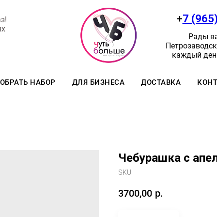
+
7 (965
з!
ях
Рады ва
Петрозаводск:
каждый день
ОБРАТЬ НАБОР
ДЛЯ БИЗНЕСА
ДОСТАВКА
КОН
Чебурашка с апе
SKU:
3700,00
р.