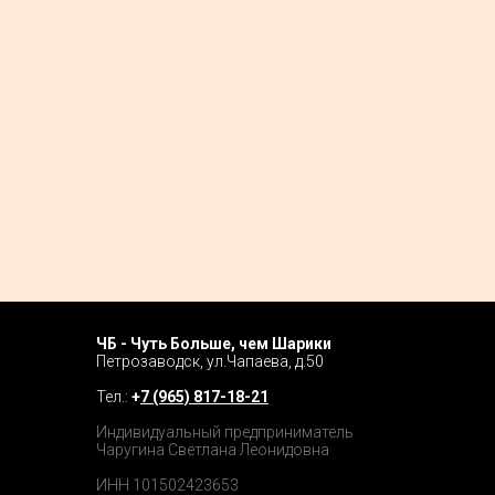
ЧБ - Чуть Больше, чем Шарики
Home P
Петрозаводск, ул.Чапаева, д.50
Tour
Тел.:
+
7 (965) 817-18-21
Catalog
Индивидуальный предприниматель
Чаругина Светлана Леонидовна
Prices
ИНН 101502423653