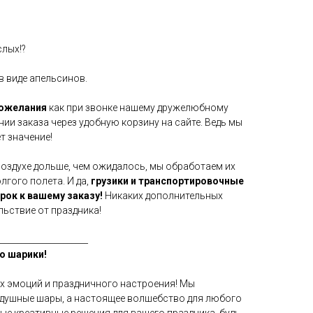
слых!?
в виде апельсинов.
пожелания
как при звонке нашему дружелюбному
нии заказа через удобную корзину на сайте. Ведь мы
т значение!
воздухе дольше, чем ожидалось, мы обработаем их
гого полета. И да,
грузики и транспортировочные
арок к вашему заказу!
Никаких дополнительных
льствие от праздника!
_____________________
о шарики!
х эмоций и праздничного настроения! Мы
здушные шары, а настоящее волшебство для любого
мые креативные решения для вашего праздника, будь