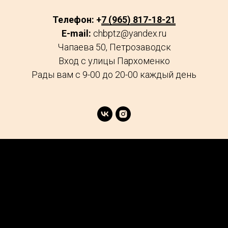
Телефон: +
7 (965) 817-18-21
E-mail:
chbptz@yandex.ru
Чапаева 50, Петрозаводск
Вход с улицы Пархоменко
Рады вам с 9-00 до 20-00 каждый день
age
Market
FAQs
Services
Reviews
Explore
Contacts
Podcast
Careers