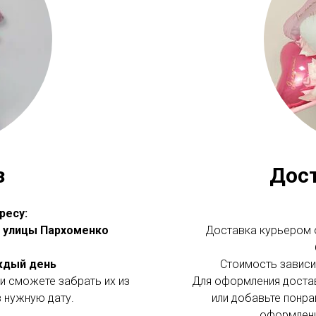
з
Дос
ресу:
 с улицы Пархоменко
Доставка курьером о
аждый день
Стоимость зависит
и сможете забрать их из
Для оформления доста
в нужную дату.
или добавьте понра
оформлени