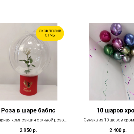
ЭКСКЛЮЗИВ
ОТ ЧБ
Роза в шаре баблс
10 шаров хр
рная композиция с живой розой
Связка из 10 шаров хро
 оазисе, чтобы цветок радовал
цвете на выбор.
2 950
р.
2 400
р.
льше. Удивляет, завораживает,