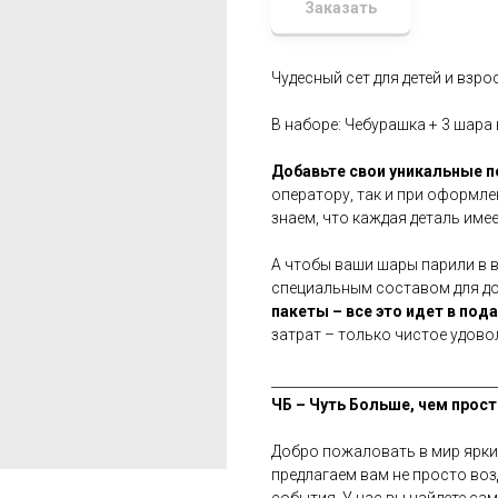
Заказать
Чудесный сет для детей и взро
В наборе: Чебурашка + 3 шара 
Добавьте свои уникальные 
оператору, так и при оформле
знаем, что каждая деталь имее
А чтобы ваши шары парили в 
специальным составом для дол
пакеты – все это идет в под
затрат – только чистое удово
__________________________________
ЧБ – Чуть Больше, чем прост
Добро пожаловать в мир ярки
предлагаем вам не просто во
события. У нас вы найдете са