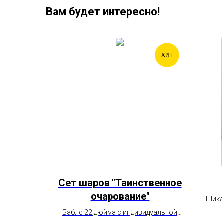
Вам будет интересно!
ХИТ
ХИТ
ре
Сет шаров "Таинственное
очарование"
ре в
Шика
овке
в
Баблс 22 дюйма с индивидуальной
до