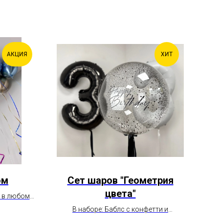
АКЦИЯ
ХИТ
ом
Сет шаров "Геометрия
Б
цвета"
на
м в любом
В наборе: Баблс с конфетти и
Бо