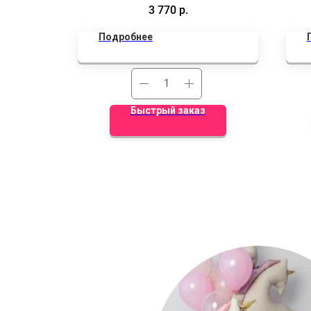
надписью, 4 обычных латекса, 2 браш,
3 770
р.
и 18д латекс
Подробнее
Быстрый заказ