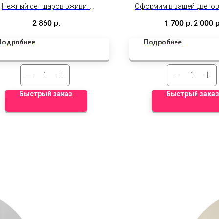
Нежный сет шаров оживит
Оформим в вашей цветов
споминания, подарит улыбку и
Фиксированная це
2 860
р.
1 700
р.
2 000
р
радость.
Дополнительные ски
действуют.
Подробнее
Подробнее
Быстрый заказ
Быстрый заказ