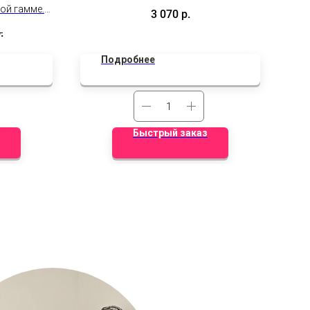
хром, сердце с надписью и бантики.
ой гамме.
3 070
р.
на!
.
дки не
Подробнее
Быстрый заказ