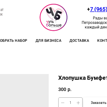
+
7 (965
з!
ях
Рады ва
Петрозаводск:
каждый день
ОБРАТЬ НАБОР
ДЛЯ БИЗНЕСА
ДОСТАВКА
КОН
Хлопушка Бумфет
300
р.
Заказать