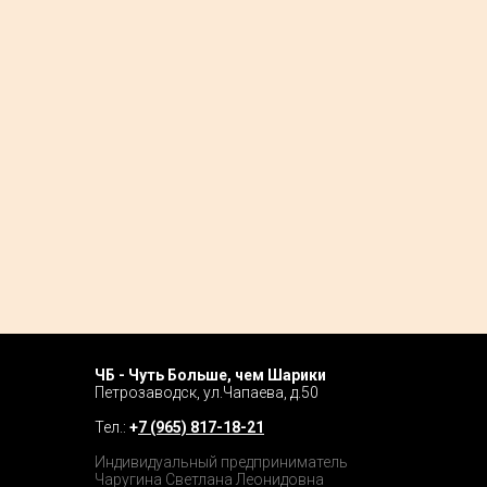
ЧБ - Чуть Больше, чем Шарики
Home P
Петрозаводск, ул.Чапаева, д.50
Tour
Тел.:
+
7 (965) 817-18-21
Catalog
Индивидуальный предприниматель
Чаругина Светлана Леонидовна