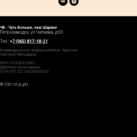
ЧБ - Чуть Больше, чем Шарики
Петрозаводск, ул.Чапаева, д.50
Тел.:
+
7 (965) 817-18-21
Индивидуальный предприниматель Чаругина
Светлана Леонидовна
ИНН 101502423653
Действует на основании
ОГРН ИП 322100000000201
© 2021 ch_b_ptz
Home Page
Market
Tour
Services
Catalog
Explore
Prices
Podcast