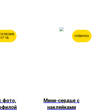
СКЛЮЗИВ
НОВИНКА
ОТ ЧБ
с фото,
Мини-сердце с
софилой
наклейками