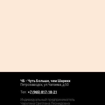
ЧБ - Чуть Больше, чем Шарики
Home P
Петрозаводск, ул.Чапаева, д.50
Tour
Тел.:
+
7 (965) 817-18-21
Catalog
Индивидуальный предприниматель
Чаругина Светлана Леонидовна