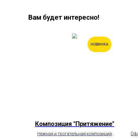
Вам будет интересно!
ХИТ
НОВИНКА
си
Композиция "Притяжение"
ланиями и
Нежная и трогательная композиция
Офо