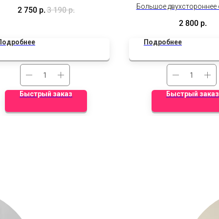
Фиксированная цена!
Большое двухстороннее 
2 750
р.
3 190
р.
Дополнительные скидки не
дюймов с теплыми поже
2 800
р.
действуют.
памятными фотограф
Подробнее
Подробнее
Быстрый заказ
Быстрый заказ