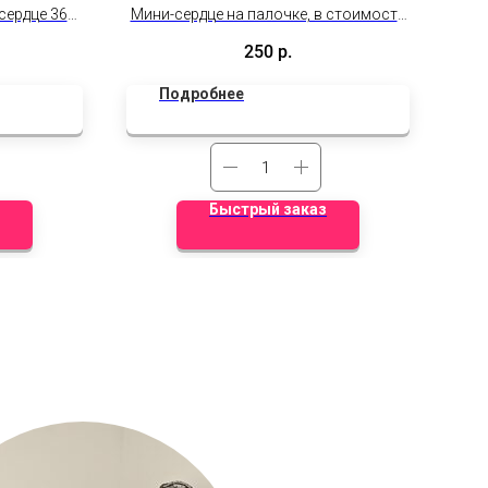
сердце 36
Мини-сердце на палочке, в стоимость
Ц
ланиями и
включена надпись и куар-код на
250
р.
иями.
обратной стороне.
Подробнее
Быстрый заказ