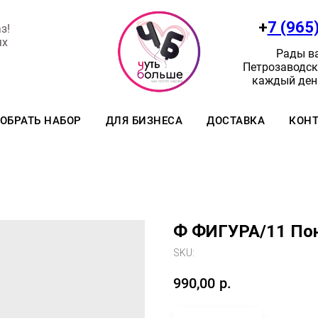
+
7 (965
з!
ях
Рады ва
Петрозаводск:
каждый день
ОБРАТЬ НАБОР
ДЛЯ БИЗНЕСА
ДОСТАВКА
КОН
Ф ФИГУРА/11 Пон
SKU:
990,00
р.