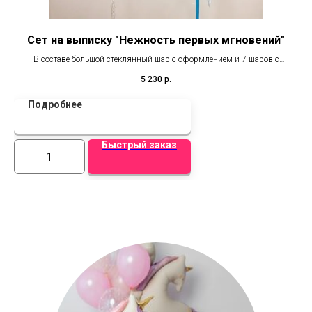
Сет на выписку "Нежность первых мгновений"
В составе большой стеклянный шар с оформлением и 7 шаров с
Эт
эффектом стекла.
за
5 230
р.
н
Подробнее
Быстрый заказ