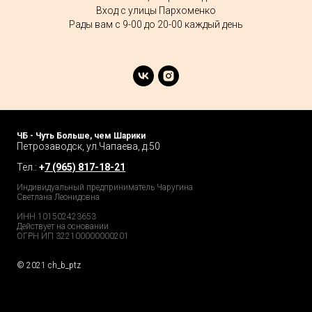
Вход с улицы Пархоменко
Рады вам с 9-00 до 20-00 каждый день
ЧБ - Чуть Больше, чем Шарики
Петрозаводск, ул.Чапаева, д.50
Тел.:
+
7 (965) 817-18-21
Индивидуальный предприниматель Чаругина
Светлана Леонидовна
ИНН 101502423653
Действует на основании
ОГРН ИП 322100000000201
© 2021 ch_b_ptz
Home Page
Market