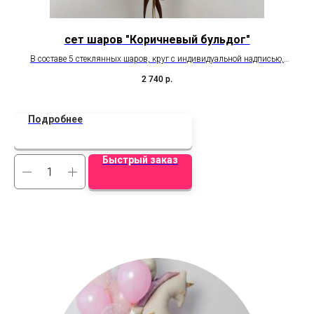
сет шаров "Коричневый бульдог"
В составе 5 стеклянных шаров, круг с индивидуальной надписью,
фольгированная фигура бульдог.
К
2 740
р.
Подробнее
Быстрый заказ