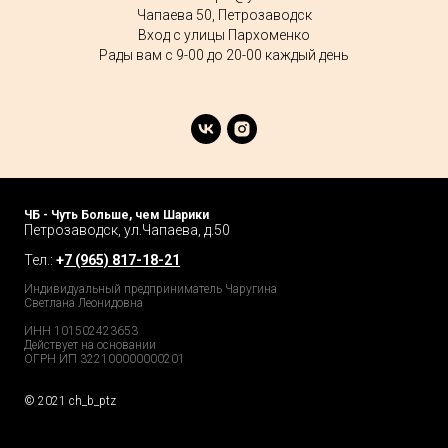
Чапаева 50, Петрозаводск
Вход с улицы Пархоменко
Рады вам с 9-00 до 20-00 каждый день
ЧБ - Чуть Больше, чем Шарики
Петрозаводск, ул.Чапаева, д.50
Тел.:
+
7 (965) 817-18-21
Индивидуальный предприниматель Чаругина
Светлана Леонидовна
ИНН 101502423653
Действует на основании
ОГРН ИП 322100000000201
© 2021 ch_b_ptz