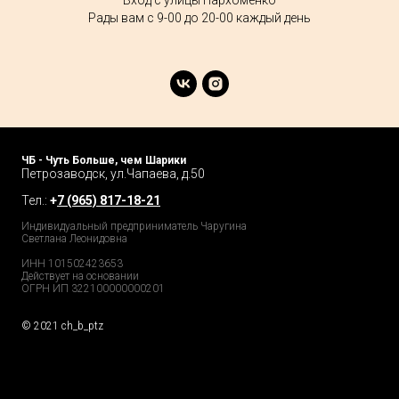
Вход с улицы Пархоменко
Рады вам с 9-00 до 20-00 каждый день
ЧБ - Чуть Больше, чем Шарики
Петрозаводск, ул.Чапаева, д.50
Тел.:
+
7 (965) 817-18-21
Индивидуальный предприниматель Чаругина
Светлана Леонидовна
ИНН 101502423653
Действует на основании
ОГРН ИП 322100000000201
© 2021 ch_b_ptz
Home Page
Market