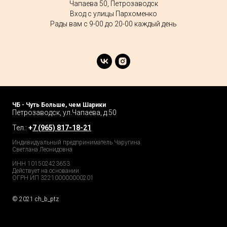
Чапаева 50, Петрозаводск
Вход с улицы Пархоменко
Рады вам с 9-00 до 20-00 каждый день
ЧБ - Чуть Больше, чем Шарики
Петрозаводск, ул.Чапаева, д.50
Тел.:
+
7 (965) 817-18-21
Индивидуальный предприниматель Чаругина
Светлана Леонидовна
ИНН 101502423653
Действует на основании
ОГРН ИП 322100000000201
© 2021 ch_b_ptz
Home Page
Market