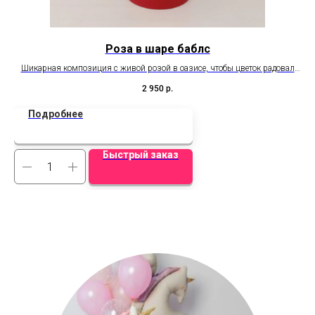
Роза в шаре баблс
Шикарная композиция с живой розой в оазисе, чтобы цветок радовал
В 
дольше. Удивляет, завораживает, восхищает!
дю
2 950
р.
Подробнее
Быстрый заказ