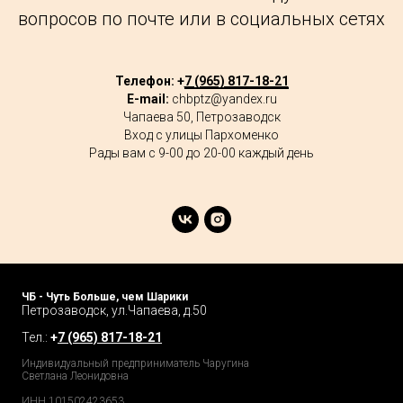
вопросов по почте или в социальных сетях
Телефон: +
7 (965) 817-18-21
E-mail:
chbptz@yandex.ru
Чапаева 50, Петрозаводск
Вход с улицы Пархоменко
Рады вам с 9-00 до 20-00 каждый день
ЧБ - Чуть Больше, чем Шарики
Петрозаводск, ул.Чапаева, д.50
Тел.:
+
7 (965) 817-18-21
Индивидуальный предприниматель Чаругина
Светлана Леонидовна
ИНН 101502423653