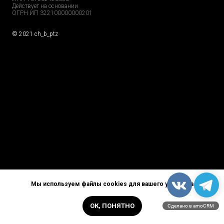
Действует на основании
ОГРН ИП 322100000000201
© 2021 ch_b_ptz
Home Page
Market
Tour
Services
Catalog
Explore
Prices
Podcast
FAQs
Partners
Reviews
GDPR
Contacts
Privacy Policy
Careers
Мы используем файлы cookies для вашего удобства
ОК, ПОНЯТНО
Сделано в amoCRM