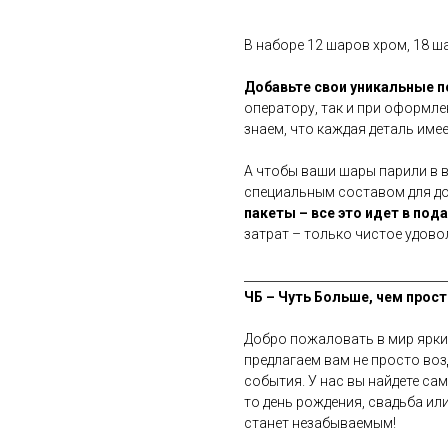
В наборе 12 шаров хром, 18 ш
Добавьте свои уникальные 
оператору, так и при оформле
знаем, что каждая деталь имее
А чтобы ваши шары парили в 
специальным составом для дол
пакеты – все это идет в под
затрат – только чистое удово
__________________________________
ЧБ – Чуть Больше, чем прост
Добро пожаловать в мир ярки
предлагаем вам не просто во
события. У нас вы найдете са
то день рождения, свадьба ил
станет незабываемым!